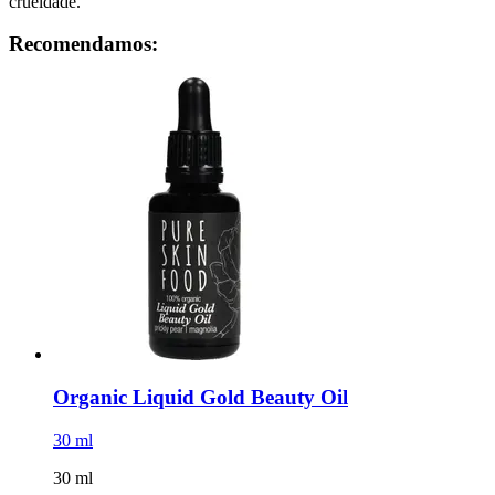
crueldade.
Recomendamos:
Organic Liquid Gold Beauty Oil
30 ml
30 ml