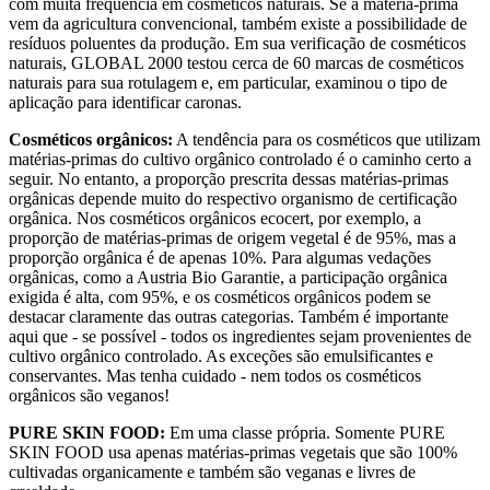
com muita frequência em cosméticos naturais. Se a matéria-prima
vem da agricultura convencional, também existe a possibilidade de
resíduos poluentes da produção. Em sua verificação de cosméticos
naturais, GLOBAL 2000 testou cerca de 60 marcas de cosméticos
naturais para sua rotulagem e, em particular, examinou o tipo de
aplicação para identificar caronas.
Cosméticos orgânicos:
A tendência para os cosméticos que utilizam
matérias-primas do cultivo orgânico controlado é o caminho certo a
seguir. No entanto, a proporção prescrita dessas matérias-primas
orgânicas depende muito do respectivo organismo de certificação
orgânica. Nos cosméticos orgânicos ecocert, por exemplo, a
proporção de matérias-primas de origem vegetal é de 95%, mas a
proporção orgânica é de apenas 10%. Para algumas vedações
orgânicas, como a Austria Bio Garantie, a participação orgânica
exigida é alta, com 95%, e os cosméticos orgânicos podem se
destacar claramente das outras categorias. Também é importante
aqui que - se possível - todos os ingredientes sejam provenientes de
cultivo orgânico controlado. As exceções são emulsificantes e
conservantes. Mas tenha cuidado - nem todos os cosméticos
orgânicos são veganos!
PURE SKIN FOOD:
Em uma classe própria. Somente PURE
SKIN FOOD usa apenas matérias-primas vegetais que são 100%
cultivadas organicamente e também são veganas e livres de