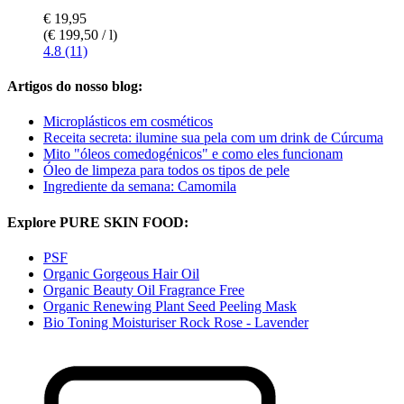
€ 19,95
(€ 199,50 / l)
4.8 (11)
Artigos do nosso blog:
Microplásticos em cosméticos
Receita secreta: ilumine sua pela com um drink de Cúrcuma
Mito "óleos comedogénicos" e como eles funcionam
Óleo de limpeza para todos os tipos de pele
Ingrediente da semana: Camomila
Explore PURE SKIN FOOD:
PSF
Organic Gorgeous Hair Oil
Organic Beauty Oil Fragrance Free
Organic Renewing Plant Seed Peeling Mask
Bio Toning Moisturiser Rock Rose - Lavender