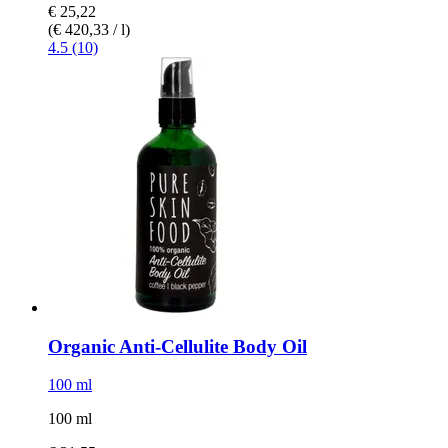
€ 25,22
(€ 420,33 / l)
4.5 (10)
Organic Anti-​Cellulite Body Oil
100 ml
100 ml