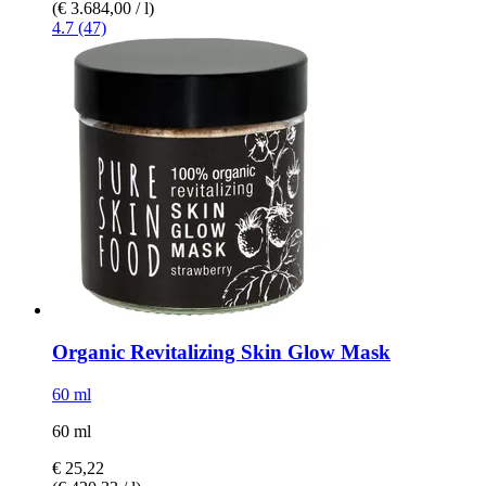
(€ 3.684,00 / l)
4.7 (47)
Organic Revitalizing Skin Glow Mask
60 ml
60 ml
€ 25,22