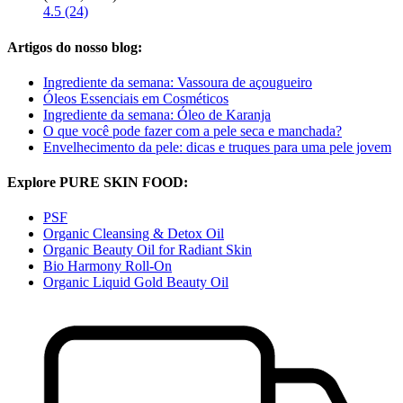
4.5 (24)
Artigos do nosso blog:
Ingrediente da semana: Vassoura de açougueiro
Óleos Essenciais em Cosméticos
Ingrediente da semana: Óleo de Karanja
O que você pode fazer com a pele seca e manchada?
Envelhecimento da pele: dicas e truques para uma pele jovem
Explore PURE SKIN FOOD:
PSF
Organic Cleansing & Detox Oil
Organic Beauty Oil for Radiant Skin
Bio Harmony Roll-On
Organic Liquid Gold Beauty Oil