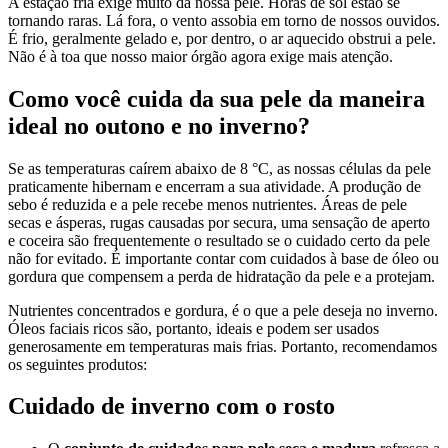
A estação fria exige muito da nossa pele. Horas de sol estão se
tornando raras. Lá fora, o vento assobia em torno de nossos ouvidos.
É frio, geralmente gelado e, por dentro, o ar aquecido obstrui a pele.
Não é à toa que nosso maior órgão agora exige mais atenção.
Como você cuida da sua pele da maneira
ideal no outono e no inverno?
Se as temperaturas caírem abaixo de 8 °C, as nossas células da pele
praticamente hibernam e encerram a sua atividade. A produção de
sebo é reduzida e a pele recebe menos nutrientes. Áreas de pele
secas e ásperas, rugas causadas por secura, uma sensação de aperto
e coceira são frequentemente o resultado se o cuidado certo da pele
não for evitado. É importante contar com cuidados à base de óleo ou
gordura que compensem a perda de hidratação da pele e a protejam.
Nutrientes concentrados e gordura, é o que a pele deseja no inverno.
Óleos faciais ricos são, portanto, ideais e podem ser usados
generosamente em temperaturas mais frias. Portanto, recomendamos
os seguintes produtos:
Cuidado de inverno com o rosto