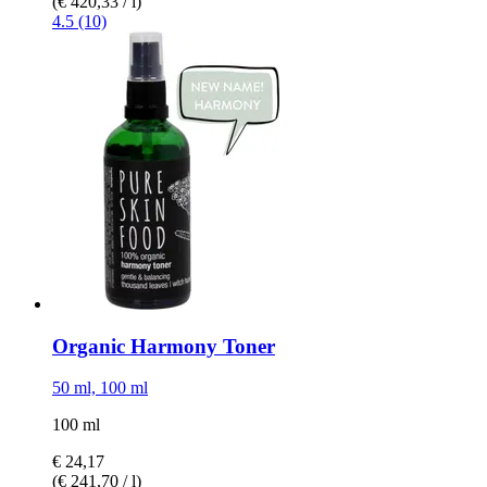
(€ 420,33 / l)
4.5 (10)
Organic Harmony Toner
50 ml, 100 ml
100 ml
€ 24,17
(€ 241,70 / l)