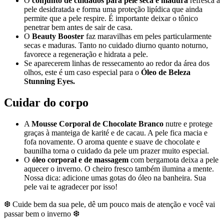
O
conjunto de cuidados para pele seca e madura
refresca a
pele desidratada e forma uma proteção lipídica que ainda
permite que a pele respire. É importante deixar o tônico
penetrar bem antes de sair de casa.
O
Beauty Booster
faz maravilhas em peles particularmente
secas e maduras. Tanto no cuidado diurno quanto noturno,
favorece a regeneração e hidrata a pele.
Se aparecerem linhas de ressecamento ao redor da área dos
olhos, este é um caso especial para o
Óleo de Beleza
Stunning Eyes.
Cuidar do corpo
A
Mousse Corporal de Chocolate Branco
nutre e protege
graças à manteiga de karité e de cacau. A pele fica macia e
fofa novamente. O aroma quente e suave de chocolate e
baunilha torna o cuidado da pele um prazer muito especial.
O
óleo corporal e de massagem
com bergamota deixa a pele
aquecer o inverno. O cheiro fresco também ilumina a mente.
Nossa dica: adicione umas gotas do óleo na banheira. Sua
pele vai te agradecer por isso!
❆ Cuide bem da sua pele, dê um pouco mais de atenção e você vai
passar bem o inverno ❆