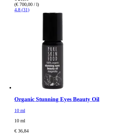
(€ 700,00 / l)
4.8 (31)
Organic Stunning Eyes Beauty Oil
10 ml
10 ml
€ 36,84